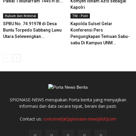
Pawai 1 Muharram 1445 H di...
Komjen Idham Azis sebagai
Kapolri
Hukum dan Kriminal
TNI - Polri
SPBU No. 74.91978 di Desa
Kapolda Sulsel Gelar
Buntu Torpedo Sabbang Luwu
Konferensi Pers
Utara Selewengkan...
Pengungkapan Temuan Sabu-
sabu Di Kampus UNM...
SPIONASE-NEWS merupakan Porta berita yang menyajikan
informasi dan data secara tepat, berani dan pasti.
Contact us:
costumer[at]spionase-news[dot]com