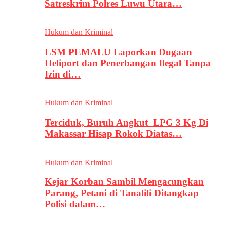
Satreskrim Polres Luwu Utara…
Hukum dan Kriminal
LSM PEMALU Laporkan Dugaan
Heliport dan Penerbangan Ilegal Tanpa
Izin di…
Hukum dan Kriminal
Terciduk, Buruh Angkut LPG 3 Kg Di
Makassar Hisap Rokok Diatas…
Hukum dan Kriminal
Kejar Korban Sambil Mengacungkan
Parang, Petani di Tanalili Ditangkap
Polisi dalam…