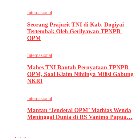
Internasional
Seorang Prajurit TNI di Kab. Dogiyai
Tertembak Oleh Gerilyawan TPNPB-
OPM
Internasional
Mabes TNI Bantah Pernyataan TPNPB-
OPM, Soal Klaim Nihilnya Milisi Gabung
NKRI
Internasional
Mantan ‘Jenderal OPM’ Mathias Wenda
Meninggal Dunia di RS Vanimo Papua…