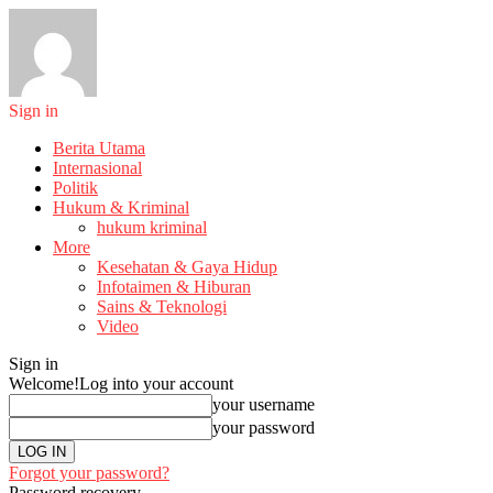
Sign in
Berita Utama
Internasional
Politik
Hukum & Kriminal
hukum kriminal
More
Kesehatan & Gaya Hidup
Infotaimen & Hiburan
Sains & Teknologi
Video
Sign in
Welcome!
Log into your account
your username
your password
Forgot your password?
Password recovery