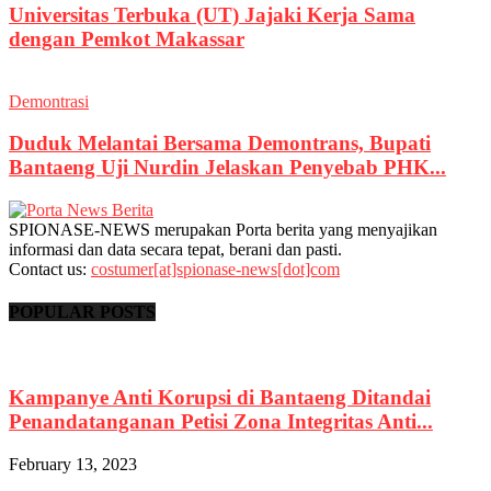
Universitas Terbuka (UT) Jajaki Kerja Sama
dengan Pemkot Makassar
Demontrasi
Duduk Melantai Bersama Demontrans, Bupati
Bantaeng Uji Nurdin Jelaskan Penyebab PHK...
SPIONASE-NEWS merupakan Porta berita yang menyajikan
informasi dan data secara tepat, berani dan pasti.
Contact us:
costumer[at]spionase-news[dot]com
POPULAR POSTS
Kampanye Anti Korupsi di Bantaeng Ditandai
Penandatanganan Petisi Zona Integritas Anti...
February 13, 2023