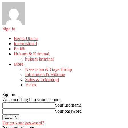
Sign in
Berita Utama
Internasional
Politik
Hukum & Kriminal
hukum kriminal
More
Kesehatan & Gaya Hidup
Infotaimen & Hiburan
Sains & Teknologi
Video
Sign in
Welcome!
Log into your account
your username
your password
Forgot your password?
Password recovery