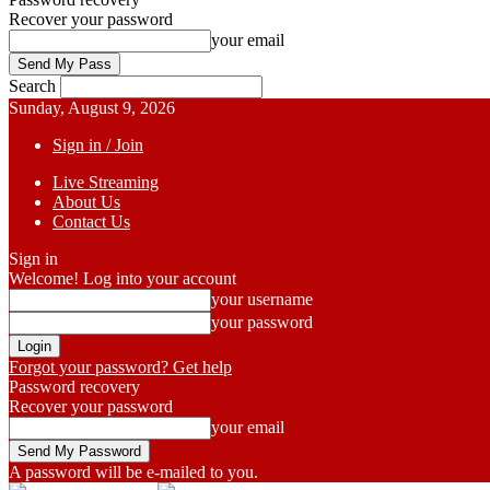
Recover your password
your email
Search
Sunday, August 9, 2026
Sign in / Join
Live Streaming
About Us
Contact Us
Sign in
Welcome! Log into your account
your username
your password
Forgot your password? Get help
Password recovery
Recover your password
your email
A password will be e-mailed to you.