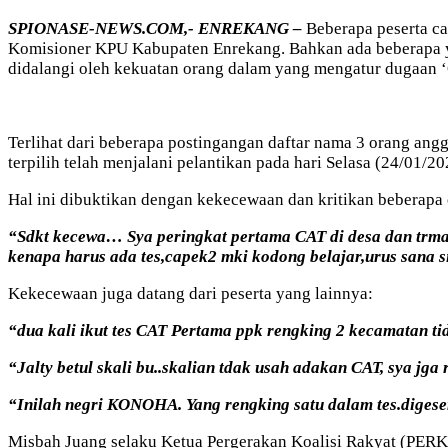
SPIONASE-NEWS.COM,- ENREKANG –
Beberapa peserta ca
Komisioner KPU Kabupaten Enrekang. Bahkan ada beberapa ya
didalangi oleh kekuatan orang dalam yang mengatur dugaan ‘O
Terlihat dari beberapa postingangan daftar nama 3 orang ang
terpilih telah menjalani pelantikan pada hari Selasa (24/01
Hal ini dibuktikan dengan kekecewaan dan kritikan beberapa 
“Sdkt kecewa… Sya peringkat pertama CAT di desa dan trma
kenapa harus ada tes,capek2 mki kodong belajar,urus sana si
Kekecewaan juga datang dari peserta yang lainnya:
“dua kali ikut tes CAT Pertama ppk rengking 2 kecamatan tid
“Jalty betul skali bu..skalian tdak usah adakan CAT, sya jga 
“Inilah negri KONOHA. Yang rengking satu dalam tes.digese
Misbah Juang selaku Ketua Pergerakan Koalisi Rakyat (PER