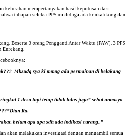
an kelurahan mempertanyakan hasil keputusan dari
hwa tahapan seleksi PPS ini diduga ada konkalikong dan
ekang. Beserta 3 orang Pengganti Antar Waktu (PAW), 3 PPS
n Enrekang.
Facebooknya:
 lek??? Mksudq sya kl mmng ada permainan di belakang
ngkat 1 desa tapi tetap tidak lolos juga” sebut annasya
6????”Dian Ra.
akat. belum apa apa sdh ada indikasi curang..”
dan akan melakukan investigasi dengan mengambil semua