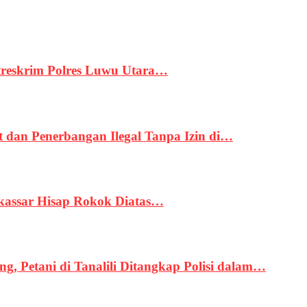
treskrim Polres Luwu Utara…
an Penerbangan Ilegal Tanpa Izin di…
kassar Hisap Rokok Diatas…
, Petani di Tanalili Ditangkap Polisi dalam…