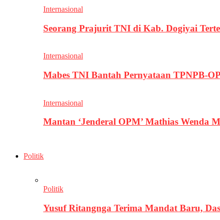
Internasional
Seorang Prajurit TNI di Kab. Dogiyai T
Internasional
Mabes TNI Bantah Pernyataan TPNPB-OPM
Internasional
Mantan ‘Jenderal OPM’ Mathias Wenda M
Politik
Politik
Yusuf Ritangnga Terima Mandat Baru, D