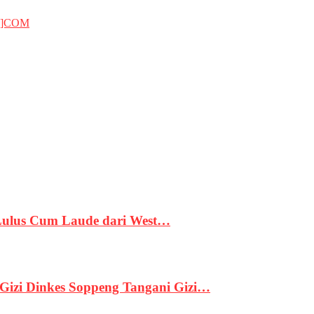
T]COM
 Lulus Cum Laude dari West…
izi Dinkes Soppeng Tangani Gizi…