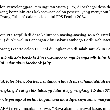
lon Penyelenggara Pemungutan Suara (PPS) di berbagai desa d
ng komplain atas kekecewaan calon peserta yang menyebut ba
rang Titipan’ dalam seleksi ini PPS Pemilu 2024.
gota PPS terpilih di desa/kelurahan masing-masing se-Kab Enr
/2023) di Alun-alun Lapangan Abu Bakar Lambogo Batili Kabuate
orang Peserta calon PPS, ini di ungkapkan di salah satu akun 
suk tdk ada kendala di tes wawancara tapi kenapa tdk lulus
ni” ujar akun facebook jalty
ak lolos Mencoba keberuntungan lagi di pps alhamdulillah peri
rengking 2 cat tpi tdk lulus, yg lulus itu yg rengking 1,5 dan 
r ole peringkat terhir. Bagaimana mau dipercaya sama masyar
KARA) menyampaikan bahwa, ” Saya akan mengawal kasus ini 