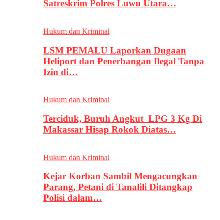
Satreskrim Polres Luwu Utara…
Hukum dan Kriminal
LSM PEMALU Laporkan Dugaan
Heliport dan Penerbangan Ilegal Tanpa
Izin di…
Hukum dan Kriminal
Terciduk, Buruh Angkut LPG 3 Kg Di
Makassar Hisap Rokok Diatas…
Hukum dan Kriminal
Kejar Korban Sambil Mengacungkan
Parang, Petani di Tanalili Ditangkap
Polisi dalam…