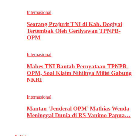
Internasional
Seorang Prajurit TNI di Kab. Dogiyai
Tertembak Oleh Gerilyawan TPNPB-
OPM
Internasional
Mabes TNI Bantah Pernyataan TPNPB-
OPM, Soal Klaim Nihilnya Milisi Gabung
NKRI
Internasional
Mantan ‘Jenderal OPM’ Mathias Wenda
Meninggal Dunia di RS Vanimo Papua…