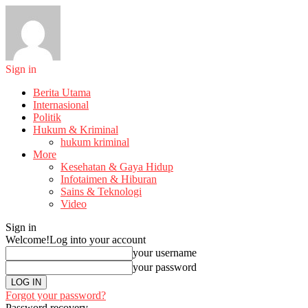
Sign in
Berita Utama
Internasional
Politik
Hukum & Kriminal
hukum kriminal
More
Kesehatan & Gaya Hidup
Infotaimen & Hiburan
Sains & Teknologi
Video
Sign in
Welcome!
Log into your account
your username
your password
Forgot your password?
Password recovery