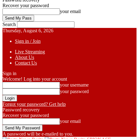
Recover your password
your email
Search
Thursday, August 6, 2026
Sign in / Join
Live Streaming
About Us
Contact Us
Sign in
Welcome! Log into your account
your username
your password
Forgot your password? Get help
Password recovery
Recover your password
your email
A password will be e-mailed to you.