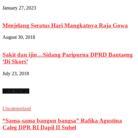
January 27, 2023
Menjelang Seratus Hari Mangkatnya Raja Gowa
August 30, 2018
Sakit dan ijin…Sidang Paripurna DPRD Bantaeng
‘Di Skors’
July 23, 2018
HOT NEWS
Uncategorized
“Sama-sama bangun bangsa” Rafika Agustina
Caleg DPR RI Dapil II Sulsel