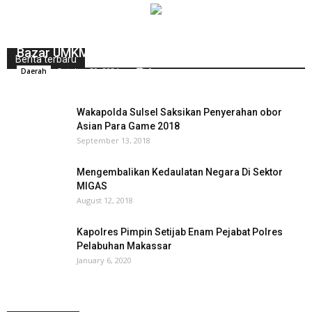
PT. Semen Tonasa Ikut Berpartisipasi di Event
Bazar UMKM Untuk Indonesia ‘BerKriyasi’
Berita terbaru
October 29, 2024
0
Daerah
Wakapolda Sulsel Saksikan Penyerahan obor
Asian Para Game 2018
September 13, 2018
Mengembalikan Kedaulatan Negara Di Sektor
MIGAS
August 12, 2018
Kapolres Pimpin Setijab Enam Pejabat Polres
Pelabuhan Makassar
January 6, 2020