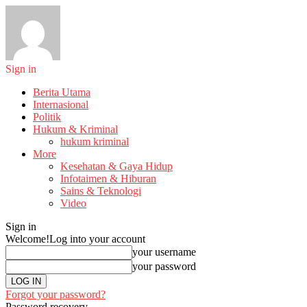
Sign in
Berita Utama
Internasional
Politik
Hukum & Kriminal
hukum kriminal
More
Kesehatan & Gaya Hidup
Infotaimen & Hiburan
Sains & Teknologi
Video
Sign in
Welcome!
Log into your account
your username
your password
Forgot your password?
Password recovery