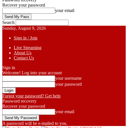
Recover your password
your email
Search
Sunday, August 9, 2026
Sign in / Join
Live Streaming
About Us
Contact Us
Sign in
Welcome! Log into your account
your username
your password
Forgot your password? Get help
Password recovery
Recover your password
your email
A password will be e-mailed to you.