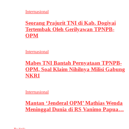
Internasional
Seorang Prajurit TNI di Kab. Dogiyai
Tertembak Oleh Gerilyawan TPNPB-
OPM
Internasional
Mabes TNI Bantah Pernyataan TPNPB-
OPM, Soal Klaim Nihilnya Milisi Gabung
NKRI
Internasional
Mantan ‘Jenderal OPM’ Mathias Wenda
Meninggal Dunia di RS Vanimo Papua…