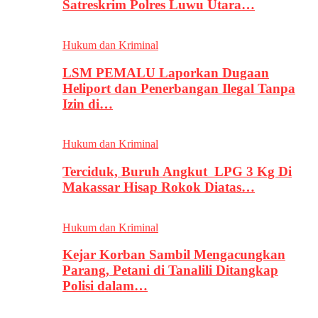
Satreskrim Polres Luwu Utara…
Hukum dan Kriminal
LSM PEMALU Laporkan Dugaan
Heliport dan Penerbangan Ilegal Tanpa
Izin di…
Hukum dan Kriminal
Terciduk, Buruh Angkut LPG 3 Kg Di
Makassar Hisap Rokok Diatas…
Hukum dan Kriminal
Kejar Korban Sambil Mengacungkan
Parang, Petani di Tanalili Ditangkap
Polisi dalam…